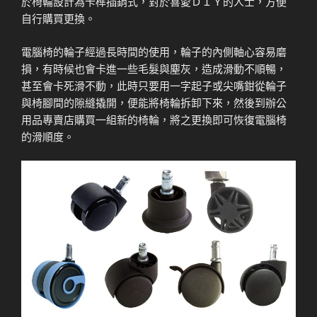
於椅輪設計為卡榫插銷式，對於喜愛ＤＩＹ的人士，方便
自行購買更換。
電腦椅的輪子經過長時間的使用，輪子的內側軸心容易磨
損，有時候也會卡進一些毛髮與塵灰，造成滑動不順暢，
甚至會卡死滑不動，此時只要用一字起子或尖嘴鉗從輪子
與椅腳間的隙縫撬開，便能將椅輪拆卸下來，然後到辦公
用品專賣店購買一組新的椅輪，將之更換即可恢復電腦椅
的滑順度。