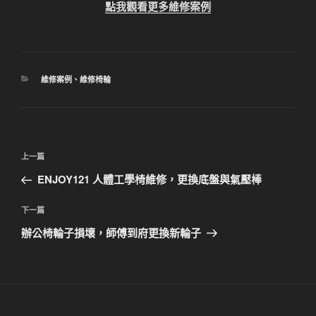
點我觀看更多維修案例
分
維修案例
、
維修椅輪
類
文
上
上一篇
章
一
ENJOY121 人體工學椅維修，更換底盤與氣壓棒
導
篇
覽
文
下
下一篇
章
一
辦公椅輪子損壞，師傅到府更換新輪子
篇
文
章