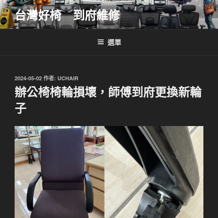
跳
台灣好椅 到府維修
至
主
要
選單
內
容
發
2024-05-02
作者:
UCHAIR
佈
辦公椅椅輪損壞，師傅到府更換新輪
於
子