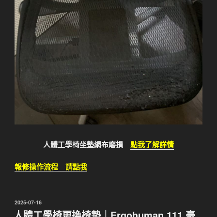
人體工學椅坐墊網布磨損
點我了解詳情
報修操作流程 請點我
發
2025-07-16
佈
人體工學椅更換椅墊｜Ergohuman 111 豪