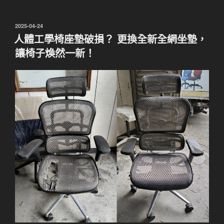
發
2025-04-24
佈
人體工學椅座墊破損？ 更換全新全網坐墊，
於
讓椅子煥然一新！