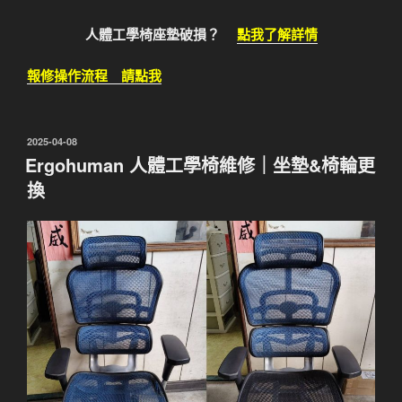
人體工學椅座墊破損？
點我了解詳情
報修操作流程 請點我
發
2025-04-08
佈
Ergohuman 人體工學椅維修｜坐墊&椅輪更
於
換