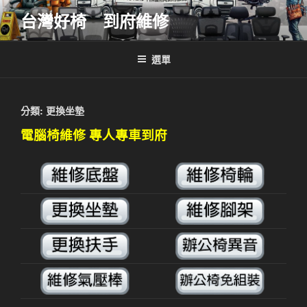
跳
台灣好椅 到府維修
至
主
要
選單
內
容
分類:
更換坐墊
電腦椅維修 專人專車到府