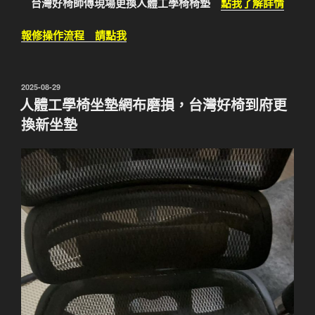
台灣好椅師傅現場更換人體工學椅椅墊
點我了解詳情
報修操作流程 請點我
發
2025-08-29
佈
人體工學椅坐墊網布磨損，台灣好椅到府更
於
換新坐墊