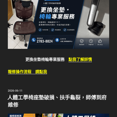
更換坐墊椅輪專業服務
點我了解詳情
報修操作流程 請點我
發
2026-06-11
佈
人體工學椅座墊破損、扶手龜裂，師傅到府
於
維修