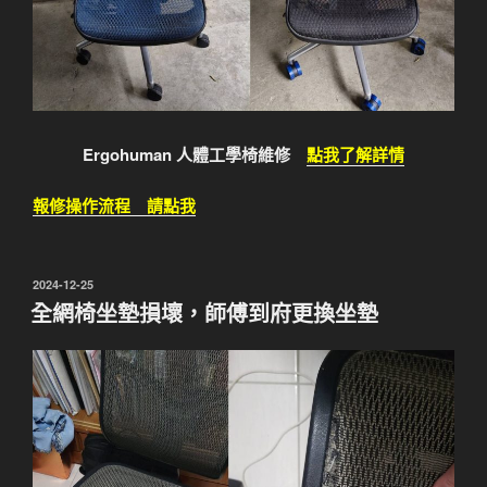
Ergohuman 人體工學椅維修
點我了解詳情
報修操作流程 請點我
發
2024-12-25
佈
全網椅坐墊損壞，師傅到府更換坐墊
於