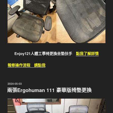
Enjoy121人體工學椅更換坐墊扶手
點我了解詳情
報修操作流程 請點我
發
2024-05-03
佈
兩張Ergohuman 111 豪華版椅墊更換
於