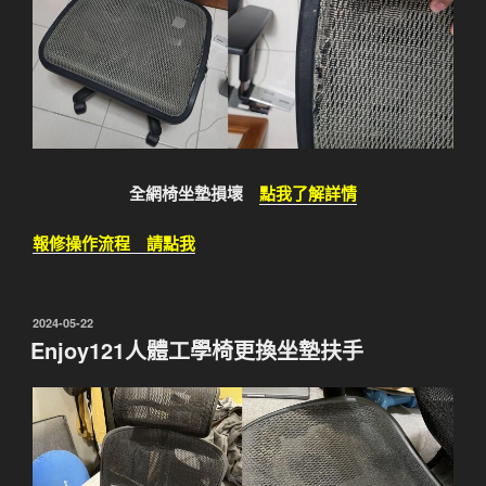
全網椅坐墊損壞
點我了解詳情
報修操作流程 請點我
發
2024-05-22
佈
Enjoy121人體工學椅更換坐墊扶手
於