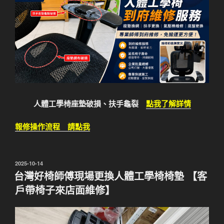
人體工學椅座墊破損、扶手龜裂
點我了解詳情
報修操作流程 請點我
發
2025-10-14
佈
台灣好椅師傅現場更換人體工學椅椅墊 【客
於
戶帶椅子來店面維修】