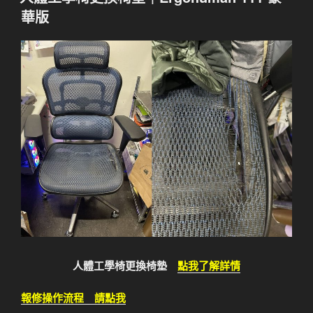
於
華版
人體工學椅更換椅墊
點我了解詳情
報修操作流程 請點我