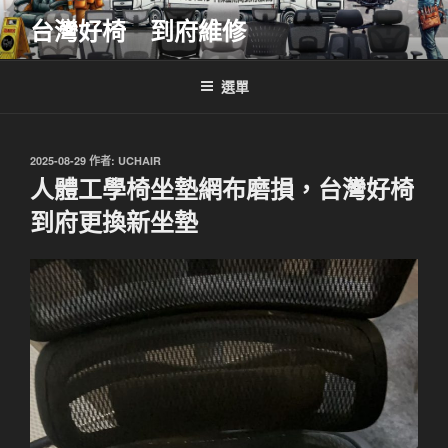
跳
台灣好椅 到府維修
至
主
要
選單
內
容
發
2025-08-29
作者:
UCHAIR
佈
人體工學椅坐墊網布磨損，台灣好椅
於
到府更換新坐墊