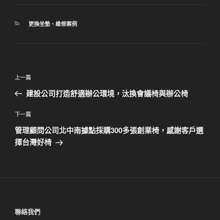
分
更換坐墊
、
維修案例
類
文
上
上一篇
章
一
建設公司打造舒適辦公環境，汰換會議椅與辦公椅
導
篇
覽
文
下
下一篇
章
一
管理顧問公司北中南據點採購300多張創業椅，感謝客戶選
篇
擇台灣好椅
文
章
聯絡我們