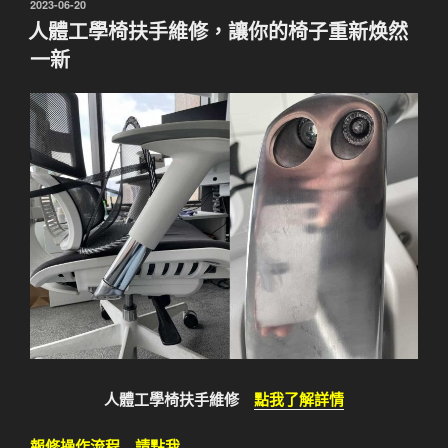
發
2023-06-20
佈
人體工學椅扶手維修，讓你的椅子重新焕然
於
一新
人體工學椅扶手維修
點我了解詳情
報修操作流程 請點我