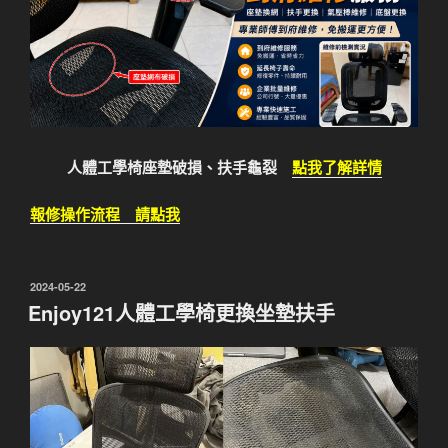
人體工學椅座墊破損、扶手龜裂
點我了解詳情
報修操作流程 請點我
發
2024-05-22
佈
Enjoy121人體工學椅更換坐墊扶手
於