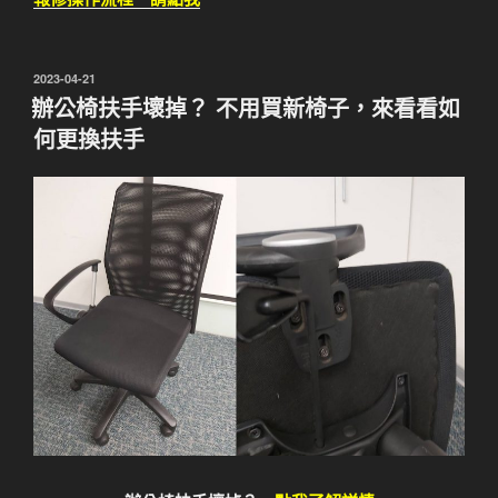
發
2023-04-21
佈
辦公椅扶手壞掉？ 不用買新椅子，來看看如
於
何更換扶手