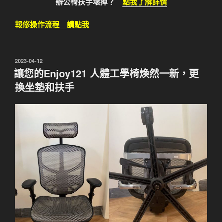
辦公椅扶手壞掉？
點我了解詳情
報修操作流程 請點我
發
2023-04-12
佈
讓您的Enjoy121 人體工學椅煥然一新，更
於
換坐墊和扶手