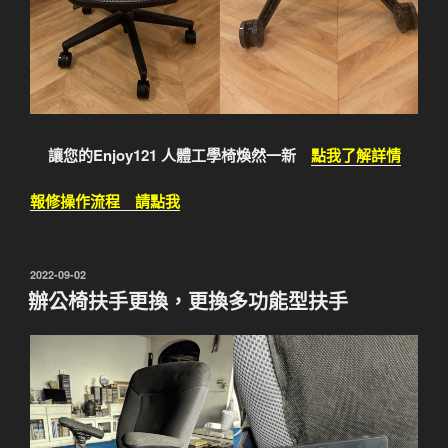
讓您的Enjoy121 人體工學椅煥然一新
點我了解詳情
報修操作流程 請點我
發
2022-09-02
佈
辦公椅扶手更換，更換多功能型扶手
於