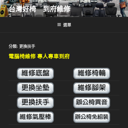
跳
台灣好椅 到府維修
至
主
要
選單
內
容
分類:
更換扶手
電腦椅維修 專人專車到府