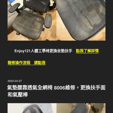
Enjoy121人體工學椅更換坐墊扶手
點我了解詳情
報修操作流程 請點我
發
2024-03-27
佈
氣墊腰靠透氣全網椅 8006維修，更換扶手面
於
和氣壓棒