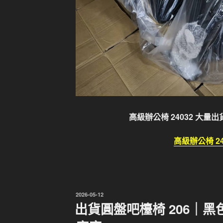
高級辦公椅 24032 大量
高級辦公椅 24
發
2026-05-12
佈
出貨圓盤吧檯椅 206｜
於