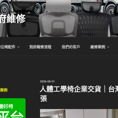
府維修
辦公椅配件
到府報修流程
我們的客戶
維修案例
發
2026-08-01
佈
人體工學椅企業交貨｜台灣
戶案例
於
張