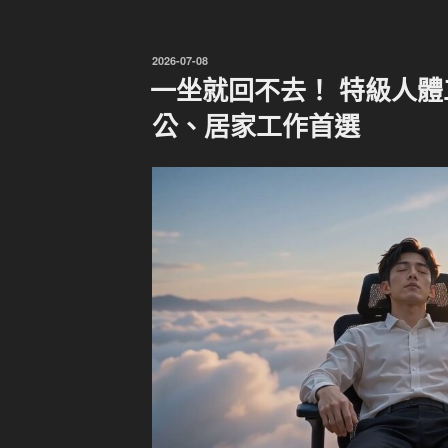
發
2026-07-08
佈
一坐就回不去！ 特級人體工
於
公、居家工作首選