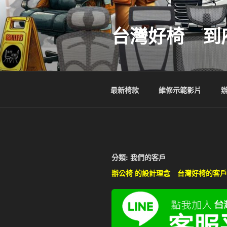
跳
至
台灣好椅 到
主
要
內
容
最新椅款
維修示範影片
分類:
我們的客戶
辦公椅 的設計理念 台灣好椅的客