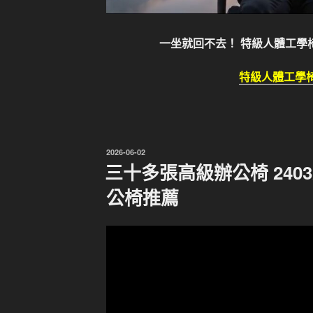
一坐就回不去！ 特級人體工學椅
特級人體工學椅 
發
2026-06-02
佈
三十多張高級辦公椅 240
於
公椅推薦