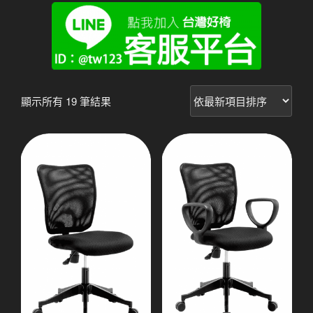
依
顯示所有 19 筆結果
最
新
項
目
排
序