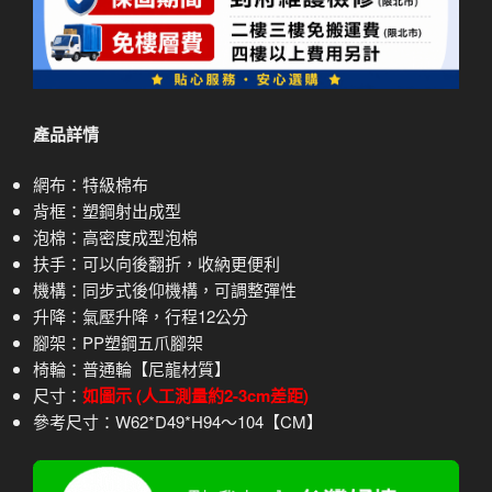
產品詳情
網布：特級棉布
背框：塑鋼射出成型
泡棉：高密度成型泡棉
扶手：可以向後翻折，收納更便利
機構：同步式後仰機構，可調整彈性
升降：氣壓升降，行程12公分
腳架：PP塑鋼五爪腳架
椅輪：普通輪【尼龍材質】
尺寸：
如圖示 (人工測量約2-3cm差距)
參考尺寸：W62*D49*H94～104【CM】