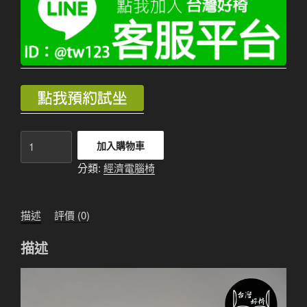
經
加入購物車
濟
分類:
經濟電腦椅
電
腦
椅
描述
評價 (0)
818
內
描述
有
詳
視
細
訊
尺