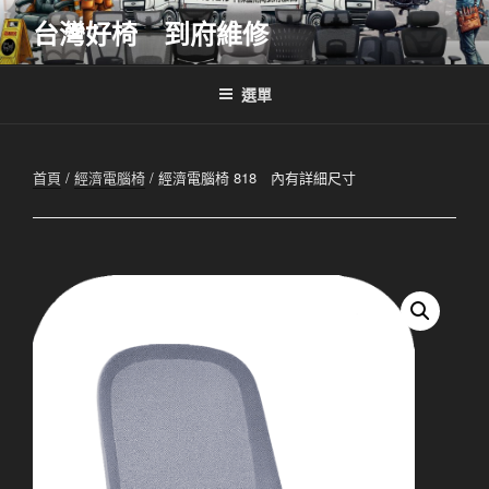
跳
台灣好椅 到府維修
至
主
要
選單
內
容
首頁
/
經濟電腦椅
/ 經濟電腦椅 818 內有詳細尺寸