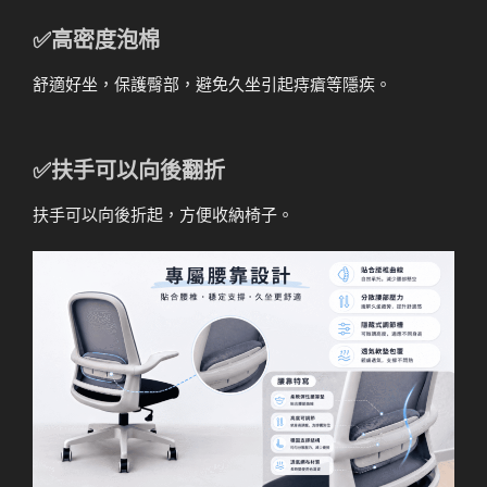
✅高密度泡棉
舒適好坐，保護臀部，避免久坐引起痔瘡等隱疾。
✅扶手可以向後翻折
扶手可以向後折起，方便收納椅子。