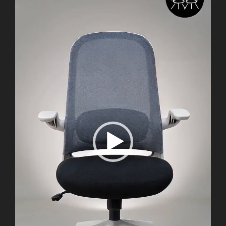
播
寸
放
數
器
量