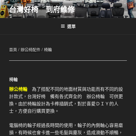
跳
台灣好椅 到府維修
至
主
要
選單
內
容
首頁
/
辦公椅配件
/ 椅輪
椅輪
辦公椅輪
為了搭配不同的地面材質與功能而有不同的設
計款式，台灣好椅 備有各式齊全的 辦公椅輪 可供更
換。由於椅輪設計為卡榫插銷式，對於喜愛ＤＩＹ的人
士，方便自行購買更換。
電腦椅的輪子經過長時間的使用，輪子的內側軸心容易磨
損，有時候也會卡進一些毛髮與塵灰，造成滑動不順暢，