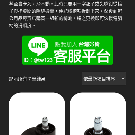
甚至會卡死，滑不動。此時只要用一字起子或尖嘴鉗從輪
子與椅腳間的隙縫撬開，便能將椅輪拆卸下來，然後到辦
公用品專賣店購買一組新的椅輪，將之更換即可恢復電腦
椅的滑順度。
依
顯示所有 7 筆結果
最
新
項
目
排
序