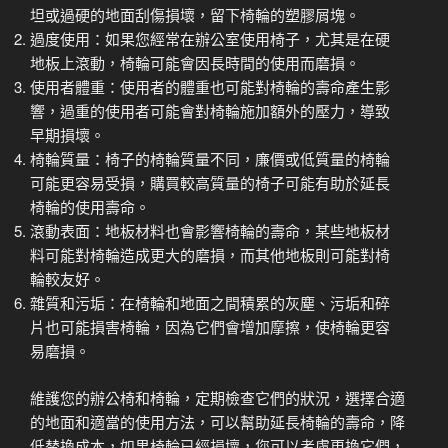
坦或過硬的地面刮傷損壞，留下椅輪的塑膠屑塊。
過度使用：如果您經常在辦公室使用椅子，尤其是在硬
地板上滾動，椅輪可能會因長時間的使用而磨損。
使用者體重：使用者的體重也可能對椅輪的壽命產生影
響，過重的使用者可能會對椅輪施加額外的壓力，導致
早期損壞。
椅輪質量：椅子的椅輪質量不同，廉價或低質量的椅輪
可能更容易受損，購買較高質量的椅子可能有助於延長
椅輪的使用壽命。
滾動表面：地板材料也會影響椅輪的壽命，某些地板材
料可能對椅輪造成更大的磨損，而其他地板則可能對椅
輪較友好。
雜質和污垢：在椅輪和地面之間積累的灰塵、污垢和碎
片也可能損害椅輪，因為它們會增加摩擦，使椅輪更容
易磨損。
維護您的辦公椅和椅輪，定期檢查它們的狀況，選擇合適
的地面和適當的使用方法，可以幫助延長椅輪的壽命，降
低替換成本，如果椅輪已經損壞，您可以考慮更換它們，