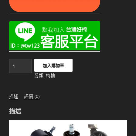
固
加入購物車
定
分類:
椅輪
腳
粒
PP
描述
評價 (0)
材
質
描述
【五
顆/
組】
數