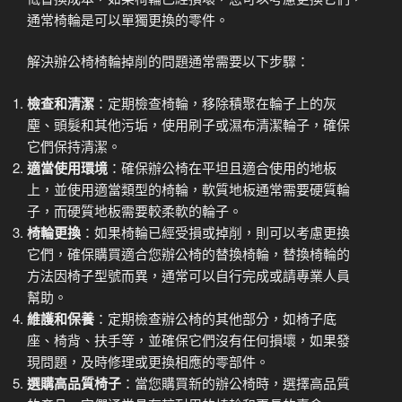
通常椅輪是可以單獨更換的零件。
解決辦公椅椅輪掉削的問題通常需要以下步驟：
檢查和清潔
：定期檢查椅輪，移除積聚在輪子上的灰
塵、頭髮和其他污垢，使用刷子或濕布清潔輪子，確保
它們保持清潔。
適當使用環境
：確保辦公椅在平坦且適合使用的地板
上，並使用適當類型的椅輪，軟質地板通常需要硬質輪
子，而硬質地板需要較柔軟的輪子。
椅輪更換
：如果椅輪已經受損或掉削，則可以考慮更換
它們，確保購買適合您辦公椅的替換椅輪，替換椅輪的
方法因椅子型號而異，通常可以自行完成或請專業人員
幫助。
維護和保養
：定期檢查辦公椅的其他部分，如椅子底
座、椅背、扶手等，並確保它們沒有任何損壞，如果發
現問題，及時修理或更換相應的零部件。
選購高品質椅子
：當您購買新的辦公椅時，選擇高品質