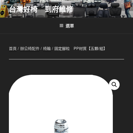
跳
台灣好椅 到府維修
至
主
要
選單
內
容
首頁
/
辦公椅配件
/
椅輪
/ 固定腳粒 PP材質【五顆/組】