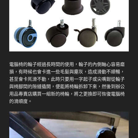
量
電腦椅的輪子經過長時間的使用，輪子的內側軸心容易磨
損，有時候也會卡進一些毛髮與塵灰，造成滑動不順暢，
甚至會卡死滑不動，此時只要用一字起子或尖嘴鉗從輪子
與椅腳間的隙縫撬開，便能將椅輪拆卸下來，然後到辦公
用品專賣店購買一組新的椅輪，將之更換即可恢復電腦椅
的滑順度。