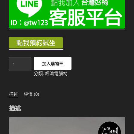
經
加入購物車
濟
分類:
經濟電腦椅
電
腦
椅
描述
評價 (0)
818
黑
描述
內
有
視
詳
訊
細