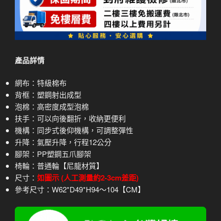
產品詳情
網布：特級棉布
背框：塑鋼射出成型
泡棉：高密度成型泡棉
扶手：可以向後翻折，收納更便利
機構：同步式後仰機構，可調整彈性
升降：氣壓升降，行程12公分
腳架：PP塑鋼五爪腳架
椅輪：普通輪【尼龍材質】
尺寸：
如圖示 (人工測量約2-3cm差距)
參考尺寸：W62*D49*H94～104【CM】