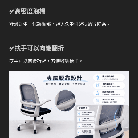
✅高密度泡棉
舒適好坐，保護臀部，避免久坐引起痔瘡等隱疾。
✅扶手可以向後翻折
扶手可以向後折起，方便收納椅子。