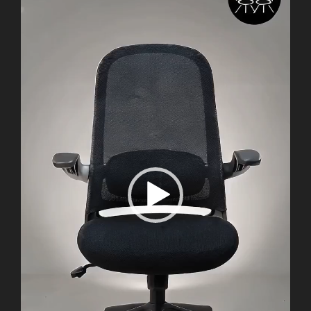
播
尺
放
寸
器
數
量