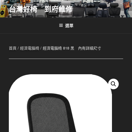
跳
台灣好椅 到府維修
至
主
要
選單
內
容
首頁
/
經濟電腦椅
/ 經濟電腦椅 818 黑 內有詳細尺寸