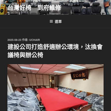
跳
台灣好椅 到府維修
至
主
要
選單
內
容
發
2025-08-23
作者:
UCHAIR
佈
建設公司打造舒適辦公環境，汰換會
於
議椅與辦公椅