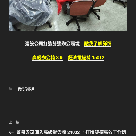
建設公司打造舒適辦公環境
點我了解詳情
高級辦公椅 305
經濟電腦椅 15012
分
我們的客戶
類
文
上
上一篇
章
一
貿易公司購入高級辦公椅 24032 ，打造舒適高效工作環
導