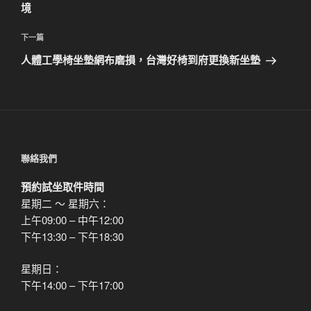
篇
境
覽
文
章
下
下一篇
一
人體工學椅坐墊網布磨損，台灣好椅到府更換新坐墊
篇
文
章
聯絡我們
預約試坐取件時間
星期二 ～ 星期六：
上午09:00 – 中午12:00
下午13:30 – 下午18:30
星期日：
下午14:00 – 下午17:00