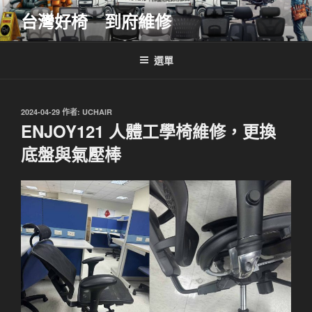
跳
台灣好椅 到府維修
至
主
要
選單
內
容
發
2024-04-29
作者:
UCHAIR
佈
ENJOY121 人體工學椅維修，更換
於
底盤與氣壓棒