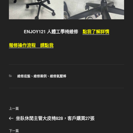
ENJOY121 人體工學椅維修
點我了解詳情
報修操作流程 請點我
分
維修底盤
、
維修案例
、
維修氣壓棒
類
文
上
上一篇
章
一
坐臥休閒主管大皮椅828，客戶購買27張
導
篇
覽
文
下
下一篇