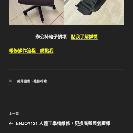
辦公椅輪子損壞
點我了解詳情
報修操作流程 請點我
分
維修案例
、
維修椅輪
類
文
上
上一篇
章
一
ENJOY121 人體工學椅維修，更換底盤與氣壓棒
導
篇