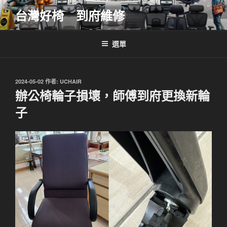
跳
台灣好椅 到府維修
至
主
要
選單
內
容
發
2024-05-02
作者:
UCHAIR
佈
辦公椅輪子損壞，師傅到府更換新輪
於
子