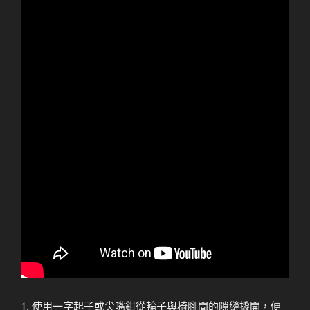
1. 使用一字起子或尖嘴鉗從輪子與椅腳間的隙縫撬開，便