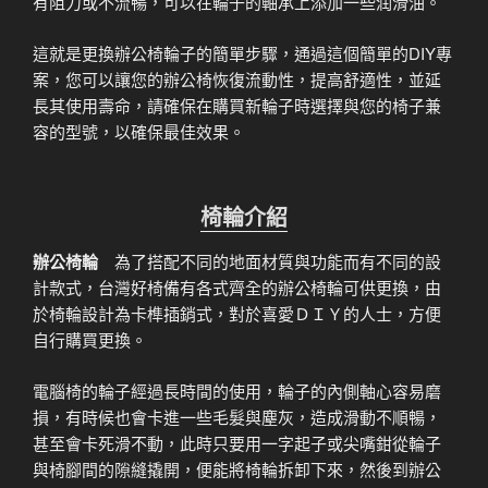
有阻力或不流暢，可以在輪子的軸承上添加一些润滑油。
這就是更換辦公椅輪子的簡單步驟，通過這個簡單的DIY專
案，您可以讓您的辦公椅恢復流動性，提高舒適性，並延
長其使用壽命，請確保在購買新輪子時選擇與您的椅子兼
容的型號，以確保最佳效果。
椅輪介紹
辦公椅輪
為了搭配不同的地面材質與功能而有不同的設
計款式，台灣好椅備有各式齊全的辦公椅輪可供更換，由
於椅輪設計為卡榫插銷式，對於喜愛ＤＩＹ的人士，方便
自行購買更換。
電腦椅的輪子經過長時間的使用，輪子的內側軸心容易磨
損，有時候也會卡進一些毛髮與塵灰，造成滑動不順暢，
甚至會卡死滑不動，此時只要用一字起子或尖嘴鉗從輪子
與椅腳間的隙縫撬開，便能將椅輪拆卸下來，然後到辦公