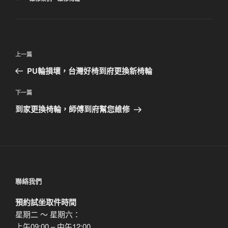
類
文
上
上一篇
章
一
PU輪損壞，台灣好椅到府更換新椅輪
導
篇
覽
文
下
下一篇
章
一
到家更換椅輪，師傅到府幫您維修
篇
文
章
聯絡我們
預約試坐取件時間
星期二 ～ 星期六：
上午09:00 – 中午12:00