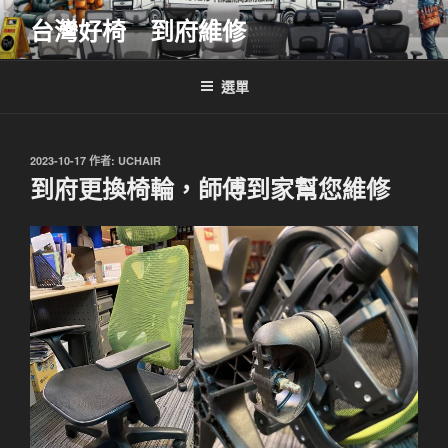
跳
台灣好椅 到府維修
至
主
要
選單
內
容
發
2023-10-17
作者:
UCHAIR
佈
到府更換椅輪，師傅到家幫您維修
於