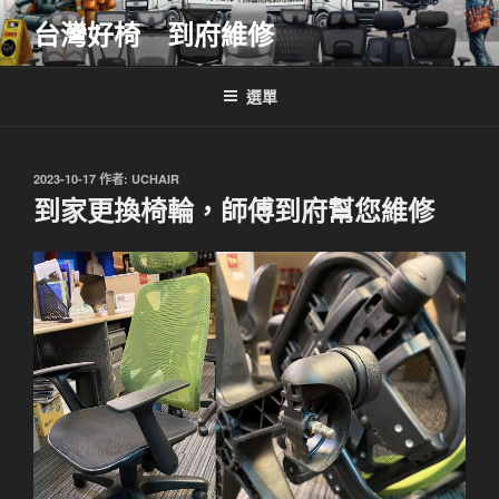
跳
台灣好椅 到府維修
至
主
要
選單
內
容
發
2023-10-17
作者:
UCHAIR
佈
到家更換椅輪，師傅到府幫您維修
於