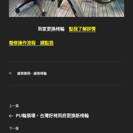
到家更換椅輪
點我了解詳情
報修操作流程 請點我
分
維修案例
、
維修椅輪
類
文
上
上一篇
章
一
PU輪損壞，台灣好椅到府更換新椅輪
導
篇
覽
文
下
下一篇