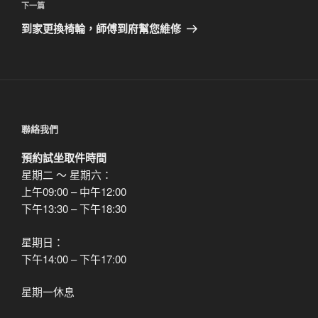
覽
文
下
下一篇
章
一
到家更換椅輪，師傅到府幫您維修
篇
文
章
聯絡我們
預約試坐取件時間
星期二 ～ 星期六：
上午09:00 – 中午12:00
下午13:30 – 下午18:30
星期日：
下午14:00 – 下午17:00
星期一休息