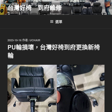
跳
台灣好椅 到府維修
至
主
要
選單
內
容
發
2023-10-16
作者:
UCHAIR
佈
PU輪損壞，台灣好椅到府更換新椅
於
輪