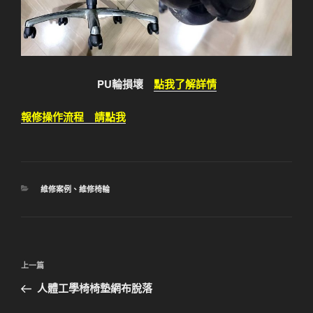
PU輪損壞
點我了解詳情
報修操作流程 請點我
分
維修案例
、
維修椅輪
類
文
上
上一篇
章
一
人體工學椅椅墊網布脫落
導
篇