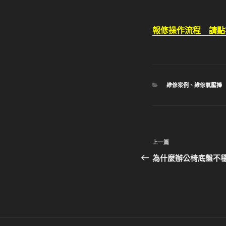
報修操作流程 請點
分
維修案例
、
維修氣壓棒
類
文
上
上一篇
章
一
為什麼辦公椅底盤不
篇
導
文
覽
章