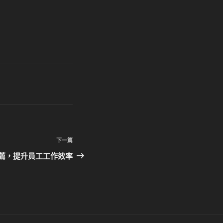
下
下一篇
一
薦，提升員工工作效率
篇
文
章