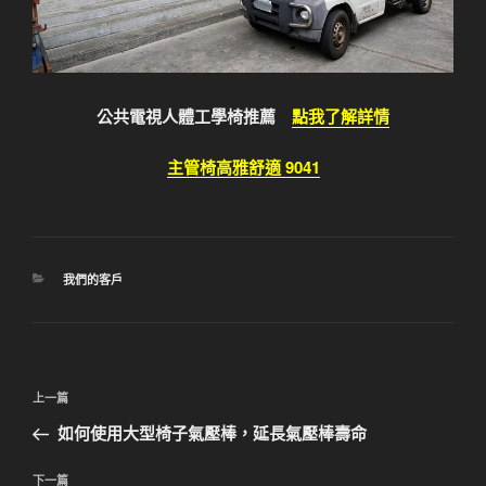
公共電視人體工學椅推薦
點我了解詳情
主管椅高雅舒適 9041
分
我們的客戶
類
文
上
上一篇
章
一
如何使用大型椅子氣壓棒，延長氣壓棒壽命
導
篇
覽
文
下
下一篇