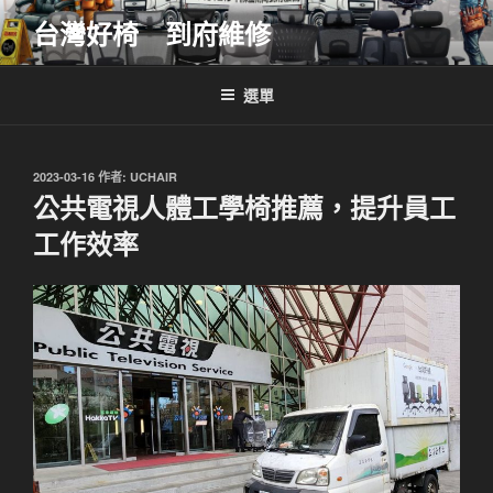
跳
台灣好椅 到府維修
至
主
要
選單
內
容
發
2023-03-16
作者:
UCHAIR
佈
公共電視人體工學椅推薦，提升員工
於
工作效率