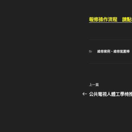
報修操作流程 請點
分
維修案例
、
維修氣壓棒
類
文
上
上一篇
章
一
公共電視人體工學椅
篇
導
文
覽
章