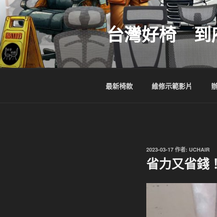
跳
至
台灣好椅 到
主
要
內
容
最新椅款
維修示範影片
發
2023-03-17
作者:
UCHAIR
佈
省力又省錢
於