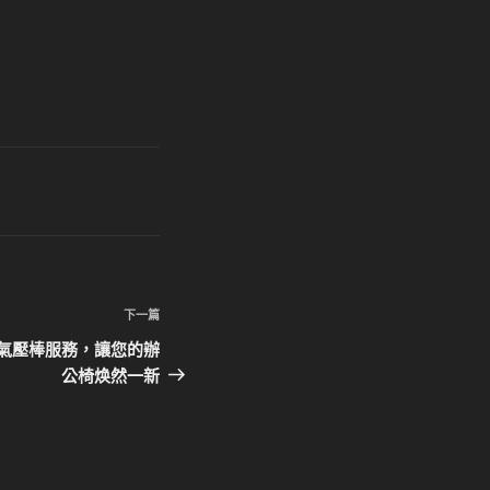
下
下一篇
一
on 更換氣壓棒服務，讓您的辦
篇
公椅焕然一新
文
章