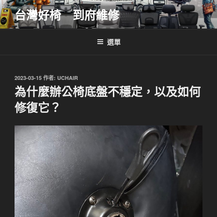
跳
台灣好椅 到府維修
至
主
要
選單
內
容
發
2023-03-15
作者:
UCHAIR
佈
為什麼辦公椅底盤不穩定，以及如何
於
修復它？