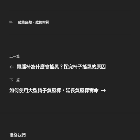
分
維修底盤
、
維修案例
類
文
上
上一篇
章
一
電腦椅為什麼會搖晃？探究椅子搖晃的原因
導
篇
覽
文
下
下一篇
章
一
如何使用大型椅子氣壓棒，延長氣壓棒壽命
篇
文
章
聯絡我們