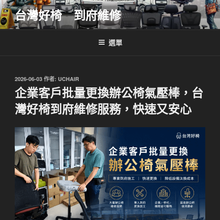
跳
台灣好椅 到府維修
至
主
要
選單
內
容
發
2026-06-03
作者:
UCHAIR
佈
企業客戶批量更換辦公椅氣壓棒，台
於
灣好椅到府維修服務，快速又安心