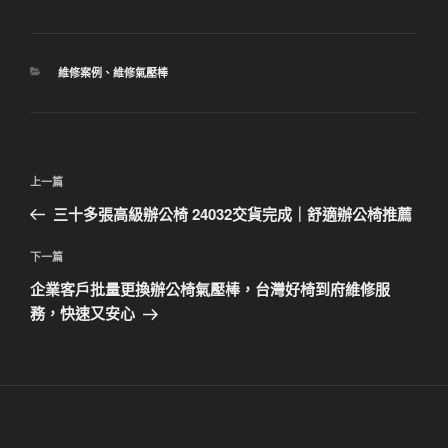
分
維修案例
、
維修氣壓棒
類
文
上
上一篇
章
一
三十多張高級辦公椅 24032交貨完成｜舒適辦公椅推薦
導
篇
覽
文
下
下一篇
章
一
企業客戶批量更換辦公椅氣壓棒，台灣好椅到府維修服
篇
務，快速又安心
文
章