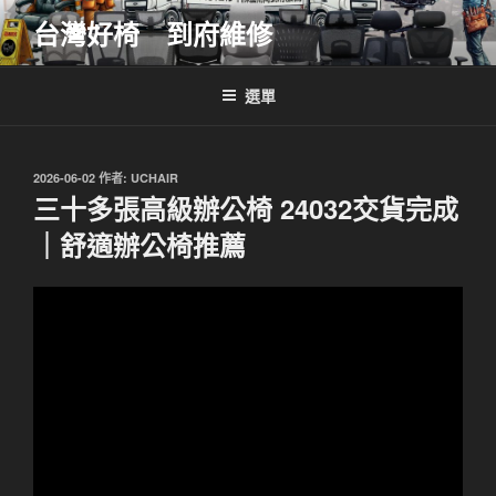
跳
台灣好椅 到府維修
至
主
要
選單
內
容
發
2026-06-02
作者:
UCHAIR
佈
三十多張高級辦公椅 24032交貨完成
於
｜舒適辦公椅推薦