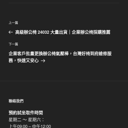
文
上
上一篇
章
一
高級辦公椅 24032 大量出貨｜企業辦公椅採購推薦
導
篇
覽
文
下
下一篇
章
一
企業客戶批量更換辦公椅氣壓棒，台灣好椅到府維修服
篇
務，快速又安心
文
章
聯絡我們
預約試坐取件時間
星期二 ～ 星期六：
上午09:00 – 中午12:00