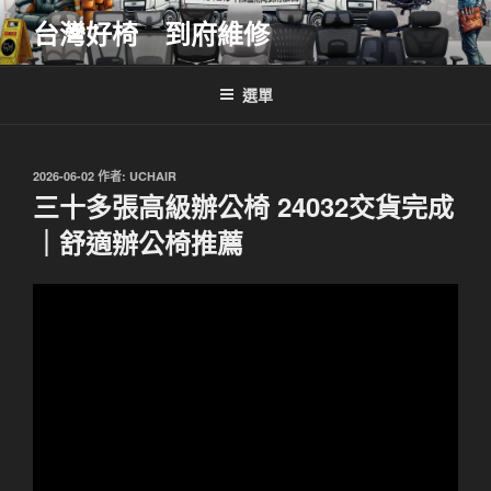
跳
台灣好椅 到府維修
至
主
要
選單
內
容
發
2026-06-02
作者:
UCHAIR
佈
三十多張高級辦公椅 24032交貨完成
於
｜舒適辦公椅推薦