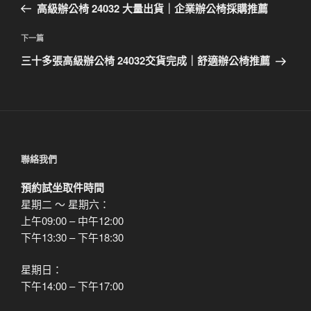
一
高級辦公椅 24032 大量出貨｜企業辦公椅採購推薦
導
篇
覽
文
下
下一篇
章
一
三十多張高級辦公椅 24032交貨完成｜舒適辦公椅推薦
篇
文
章
聯絡我們
預約試坐取件時間
星期二 ～ 星期六：
上午09:00 – 中午12:00
下午13:30 – 下午18:30
星期日：
下午14:00 – 下午17:00