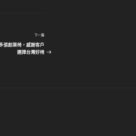
下
下一篇
一
0多張創業椅，感謝客戶
篇
選擇台灣好椅
文
章