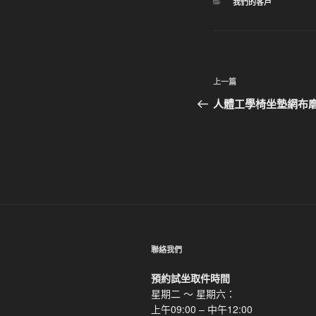
分
我們的客戶
類
文
上
上一篇
章
一
人體工學椅坐墊網布
篇
導
文
覽
章
聯絡我們
預約試坐取件時間
星期二 ～ 星期六：
上午09:00 – 中午12:00