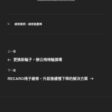
分
維修案例
、
維修氣壓棒
類
文
上
上一篇
章
一
更換新輪子，辦公椅椅輪損壞
導
篇
覽
文
下
下一篇
章
一
RECARO椅子維修，升起後緩慢下降的解決方案
篇
文
章