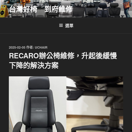
跳
台灣好椅 到府維修
至
主
要
選單
內
容
發
2025-02-05
作者:
UCHAIR
佈
RECARO辦公椅維修，升起後緩慢
於
下降的解決方案