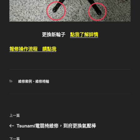
更換新輪子
點我了解詳情
報修操作流程 請點我
分
維修案例
、
維修椅輪
類
文
上
上一篇
章
一
Tsunami電競椅維修，到府更換氣壓棒
導
篇
覽
文
下
下一篇