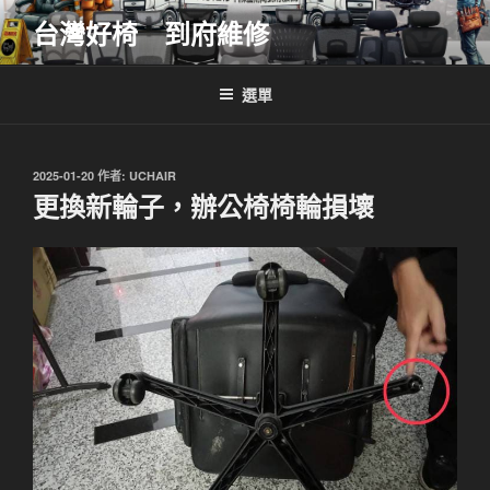
跳
台灣好椅 到府維修
至
主
要
選單
內
容
發
2025-01-20
作者:
UCHAIR
佈
更換新輪子，辦公椅椅輪損壞
於