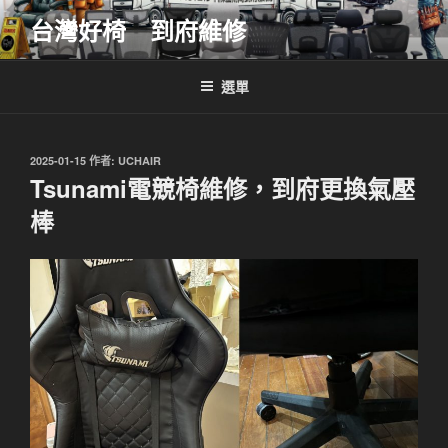
跳
台灣好椅 到府維修
至
主
要
選單
內
容
發
2025-01-15
作者:
UCHAIR
佈
Tsunami電競椅維修，到府更換氣壓
於
棒