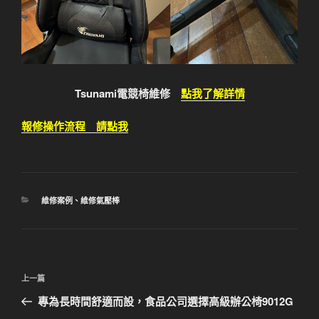
Tsunami電競椅維修
點我了解詳情
報修操作流程 請點我
分
維修案例
、
維修氣壓棒
類
文
上
上一篇
章
一
專為長時間舒適而設，食品公司選擇高級辦公椅9012G
導
篇