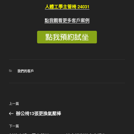
人體工學主管椅 24031
點我觀看更多客戶案例
分
我們的客戶
類
文
上
上一篇
章
一
辦公椅13張更換氣壓棒
導
篇
覽
文
下
下一篇
章