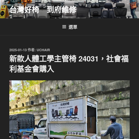
跳
台灣好椅 到府維修
至
主
要
選單
內
容
發
2025-01-13
作者:
UCHAIR
佈
新款人體工學主管椅 24031，社會福
於
利基金會購入