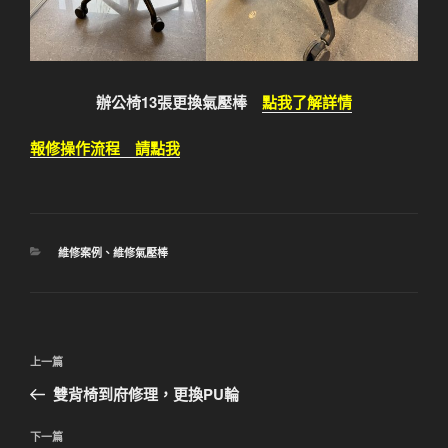
辦公椅13張更換氣壓棒
點我了解詳情
報修操作流程 請點我
分
維修案例
、
維修氣壓棒
類
文
上
上一篇
章
一
雙背椅到府修理，更換PU輪
導
篇
覽
文
下
下一篇