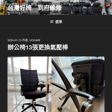
跳
台灣好椅 到府維修
至
主
要
選單
內
容
發
2025-01-13
作者:
UCHAIR
佈
辦公椅13張更換氣壓棒
於