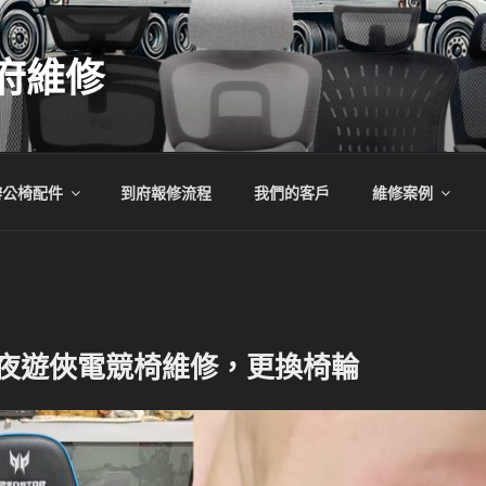
府維修
辦公椅配件
到府報修流程
我們的客戶
維修案例
r 黯夜遊俠電競椅維修，更換椅輪