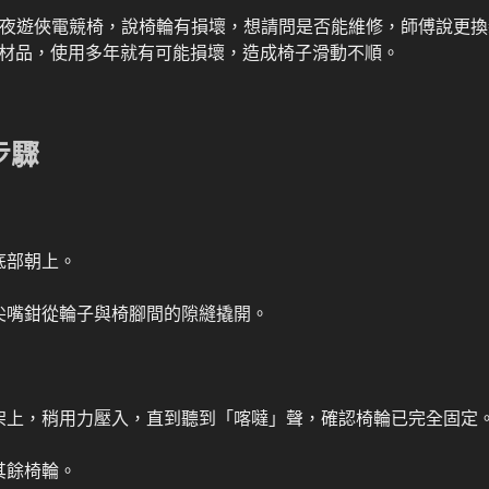
or 黯夜遊俠電競椅，說椅輪有損壞，想請問是否能維修，師傅說更
材品，使用多年就有可能損壞，造成椅子滑動不順。
步驟
底部朝上。
尖嘴鉗從輪子與椅腳間的隙縫撬開。
架上，稍用力壓入，直到聽到「喀噠」聲，確認椅輪已完全固定
其餘椅輪。