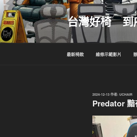
跳
至
台灣好椅 到
主
要
內
容
最新椅款
維修示範影片
發
2024-12-13
作者:
UCHAIR
佈
Predato
於