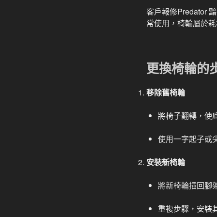
客戶報修Predat
常使用，椅輪屬於耗
更換椅輪的
移除舊椅輪
將椅子翻轉，使
使用一字起子或
安裝新椅輪
將新椅輪插回腳
重複步驟，安裝