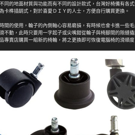
同的地面材質與功能而有不同的設計款式，台灣好椅備有各式
為卡榫插銷式，對於喜愛ＤＩＹ的人士，方便自行購買更換。
時間的使用，輪子的內側軸心容易磨損，有時候也會卡進一些毛
滑不動，此時只要用一字起子或尖嘴鉗從輪子與椅腳間的隙縫撬
品專賣店購買一組新的椅輪，將之更換即可恢復電腦椅的滑順度