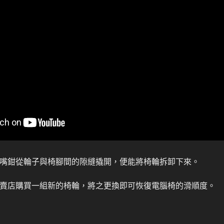
或尖嘴鉗從輪子與椅腳間的隙縫撬開，便能將椅輪拆卸下來。
品專賣店購買一組新的椅輪，將之更換即可恢復電腦椅的滑順度。