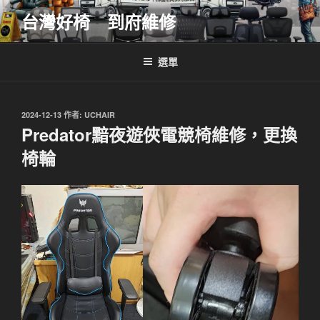
跳
台灣好椅 到府維修
至
主
要
選單
內
容
發
2024-12-13
作者:
UCHAIR
佈
Predator黯夜遊俠電競椅維修，更換
於
椅輪