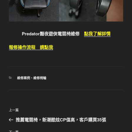
Predator黯夜遊俠電競椅維修
點我了解詳情
報修操作流程 請點我
分
維修案例
、
維修椅輪
類
文
上
上一篇
章
一
推薦電競椅，新潮酷炫CP值高，客戶購買35張
導
篇
覽
文