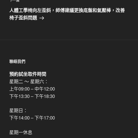
下
下一篇
章
一
人體工學椅向左歪斜，師傅建議更換底盤和氣壓棒，改善
篇
椅子歪斜問題
文
章
聯絡我們
預約試坐取件時間
星期二 ～ 星期六：
上午09:00 – 中午12:00
下午13:30 – 下午18:30
星期日：
下午14:00 – 下午17:00
星期一休息