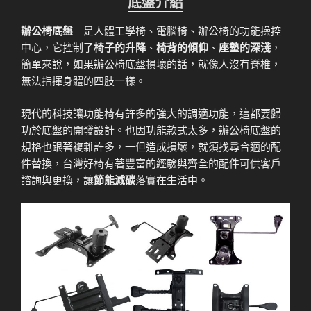
底盤介紹
辦公椅底盤
是人體工學椅、電腦椅、辦公椅的功能操控
中心，它控制了
椅子的升降
、
椅背的傾仰
、
座墊的深淺
，
簡單來說，如果辦公椅底盤損壞的話，就像人沒有脊椎，
無法指揮身體的四肢一樣。
現代的科技讓功能椅有許多的強大的調適功能，這都要歸
功於底盤的開發設計。也因功能款式太多，辦公椅底盤的
規格也跟著複雜許多，一但造成損壞，就須找尋合適的配
件替換，台灣好椅有著豐富的經驗與齊全的配件可供客戶
諮詢與更換，讓
節能減碳
落實在生活中。