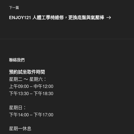
篇
覽
文
下
下一篇
章
一
ENJOY121 人體工學椅維修，更換底盤與氣壓棒
篇
文
章
聯絡我們
預約試坐取件時間
星期二 ～ 星期六：
上午09:00 – 中午12:00
下午13:30 – 下午18:30
星期日：
下午14:00 – 下午17:00
星期一休息