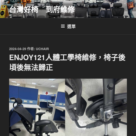
跳
台灣好椅 到府維修
至
主
要
選單
內
容
發
2024-04-29
作者:
UCHAIR
佈
ENJOY121人體工學椅維修，椅子後
於
頃後無法歸正