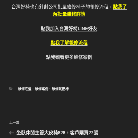
台灣好椅也有針對公司批量維修椅子的報修流程，
點我了
解批量維修詳情
點我加入台灣好椅LINE好友
點我了解報修流程
點我觀看更多維修案例
分
維修底盤
、
維修案例
、
維修氣壓棒
類
文
上
上一篇
章
一
坐臥休閒主管大皮椅828，客戶購買27張
導