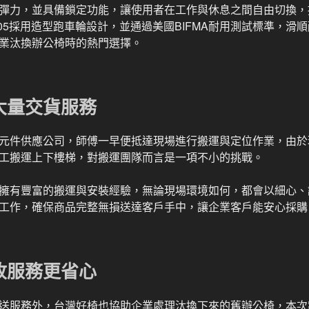
彈力，並具備鎖定功能，讓使用者在工作與休息之間自由切換，
305採用造型跑車輪設計，並通過美國BIFMA耐用測試標準，滑
業汰換辦公椅時的熱門選擇。
大量交貨服務
元件供應公司，師傅一早便抵達現場進行搬運與定位作業，由於
工搬運上下樓梯，對搬運團隊而言是一項不小的挑戰。
擁有豐富的搬運與安裝經驗，無論現場環境如何，都會以細心、
工作，確保商品完整無損送達客戶手中，讓企業客戶能安心採購
收服務更省心
送服務外，台灣好椅也協助企業處理汰換下來的舊辦公椅，本次