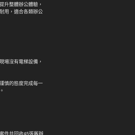
提升整體辦公體驗，
順耐用，適合各類辦公
現場沒有電梯設備，
謹慎的態度完成每一
。
案件共回收45張舊辦