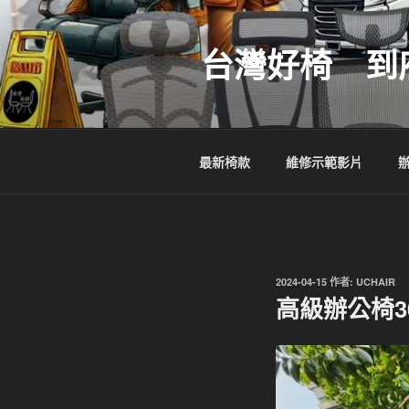
跳
至
台灣好椅 到
主
要
內
容
最新椅款
維修示範影片
發
2024-04-15
作者:
UCHAIR
佈
高級辦公椅
於