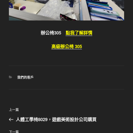
辦公椅305
點我了解詳情
高級辦公椅 305
分
我們的客戶
類
文
上
上一篇
章
一
人體工學椅8029，遊戲美術設計公司購買
導
篇
覽
文
下
下一篇