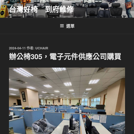
跳
台灣好椅 到府維修
至
主
要
選單
內
容
發
2024-04-11
作者:
UCHAIR
佈
辦公椅305，電子元件供應公司購買
於