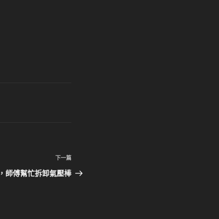
下
下一篇
一
，師傅幫忙拆卸氣壓棒
篇
文
章