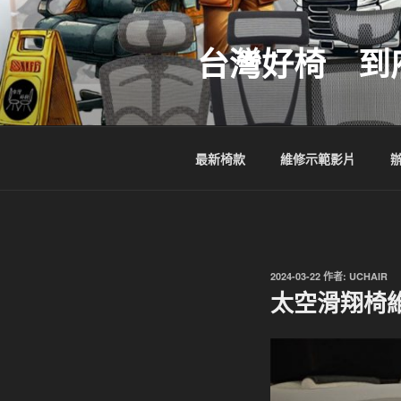
跳
至
台灣好椅 到
主
要
內
容
最新椅款
維修示範影片
發
2024-03-22
作者:
UCHAIR
佈
太空滑翔椅
於