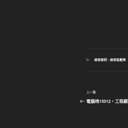
分
維修案例
、
維修氣壓棒
類
文
上
上一篇
章
一
電腦椅15012，工
篇
導
文
覽
章