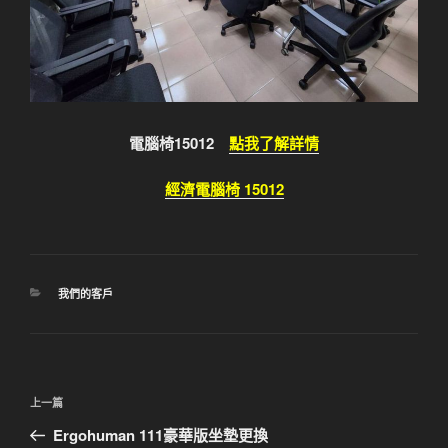
電腦椅15012
點我了解詳情
經濟電腦椅 15012
分
我們的客戶
類
文
上
上一篇
章
一
Ergohuman 111豪華版坐墊更換
導