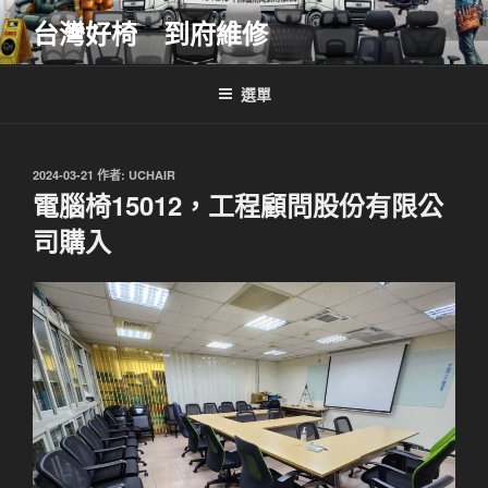
跳
台灣好椅 到府維修
至
主
要
選單
內
容
發
2024-03-21
作者:
UCHAIR
佈
電腦椅15012，工程顧問股份有限公
於
司購入