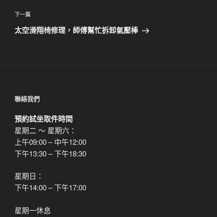
篇
覽
文
下
下一篇
章
一
太空滑翔椅修理，師傅幫忙拆卸氣壓棒
篇
文
章
聯絡我們
預約試坐取件時間
星期二 ～ 星期六：
上午09:00 – 中午12:00
下午13:30 – 下午18:30
星期日：
下午14:00 – 下午17:00
星期一休息