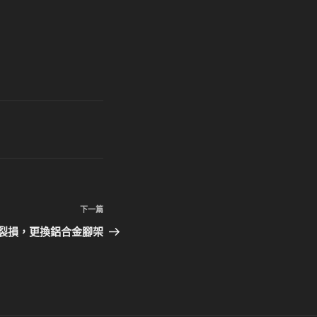
下
下一篇
一
裂損，更換鋁合金腳架
篇
文
章