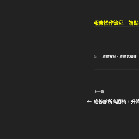
報修操作流程 請點
分
維修案例
、
維修氣壓棒
類
文
上
上一篇
章
一
維修診所高腳椅，升
篇
導
文
覽
章