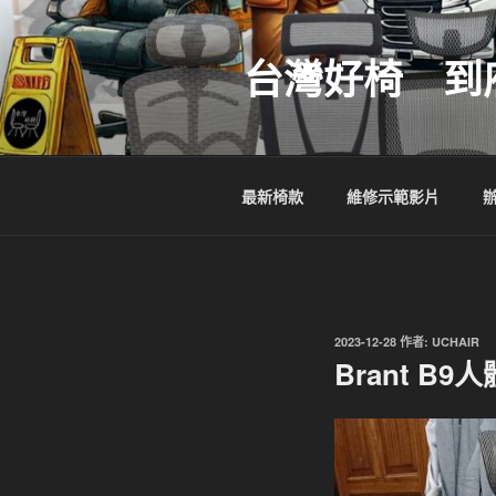
跳
至
台灣好椅 到
主
要
內
容
最新椅款
維修示範影片
發
2023-12-28
作者:
UCHAIR
佈
Brant 
於