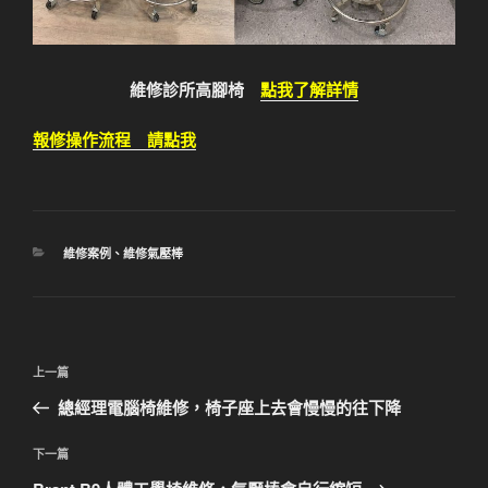
維修診所高腳椅
點我了解詳情
報修操作流程 請點我
分
維修案例
、
維修氣壓棒
類
文
上
上一篇
章
一
總經理電腦椅維修，椅子座上去會慢慢的往下降
導
篇
覽
文
下
下一篇
章
一