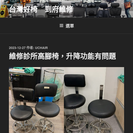
跳
台灣好椅 到府維修
至
主
要
選單
內
容
發
2023-12-27
作者:
UCHAIR
佈
維修診所高腳椅，升降功能有問題
於