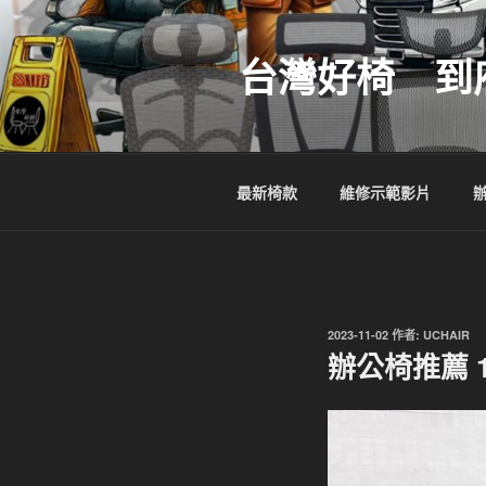
跳
至
台灣好椅 到
主
要
內
容
最新椅款
維修示範影片
發
2023-11-02
作者:
UCHAIR
佈
辦公椅推薦 
於