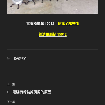
電腦椅推薦 15012
點我了解詳情
經濟電腦椅 15012
分
我們的客戶
類
文
上
上一篇
章
一
電腦椅椅輪掉屑屑的原因
導
篇
覽
文
下
下一篇