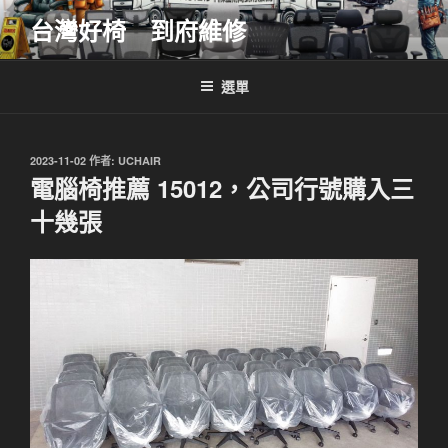
跳
台灣好椅 到府維修
至
主
要
選單
內
容
發
2023-11-02
作者:
UCHAIR
佈
電腦椅推薦 15012，公司行號購入三
於
十幾張