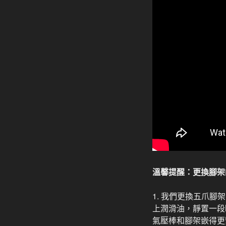
溫馨提醒：更換腳架
1. 我們更換五爪
上潤滑油，靜置一段
氣壓棒和腳架嵌得更