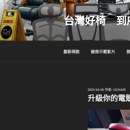
跳
至
台灣好椅 到
主
要
內
容
最新椅款
維修示範影片
發
2023-04-06
作者:
UCHAIR
佈
升級你的電
於