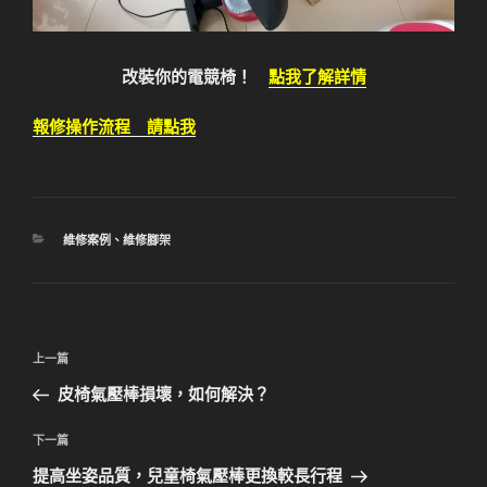
改裝你的電競椅！
點我了解詳情
報修操作流程 請點我
分
維修案例
、
維修腳架
類
文
上
上一篇
章
一
皮椅氣壓棒損壞，如何解決？
導
篇
覽
文
下
下一篇
章
一
提高坐姿品質，兒童椅氣壓棒更換較長行程