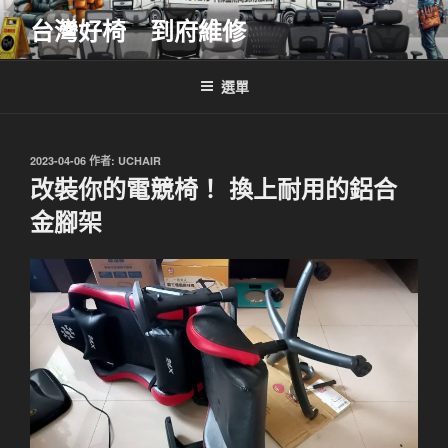
跳
台灣好椅 到府維修
至
主
要
選單
內
容
發
2023-04-06
作者:
UCHAIR
佈
改裝你的電競椅！ 換上耐用的鋁合
於
金腳架