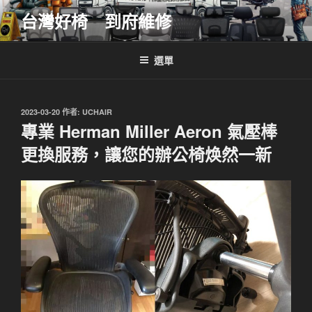
跳
台灣好椅 到府維修
至
主
要
選單
內
容
發
2023-03-20
作者:
UCHAIR
佈
專業 Herman Miller Aeron 氣壓棒
於
更換服務，讓您的辦公椅焕然一新