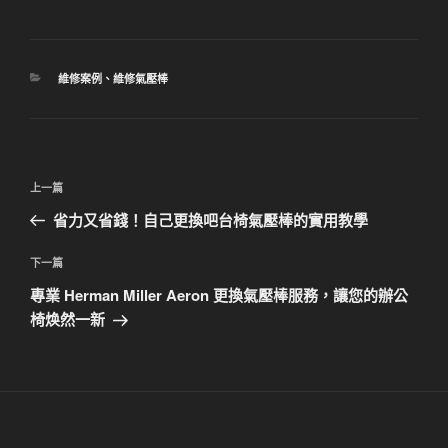
分
維修案例
、
維修氣壓棒
類
文
上
上一篇
章
一
省力又省錢！自己更換吧台椅氣壓棒的實用教學
導
篇
覽
文
下
下一篇
章
一
專業 Herman Miller Aeron 更換氣壓棒服務，讓您的辦公
篇
椅焕然一新
文
章