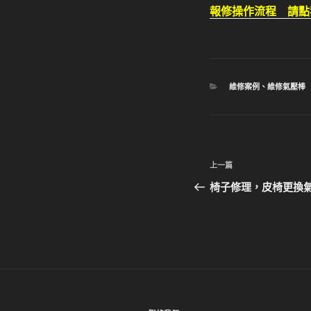
報修操作流程 請點
分
維修案例
、
維修氣壓棒
類
文
上
上一篇
章
一
椅子修理，皮椅更換
篇
導
文
覽
章