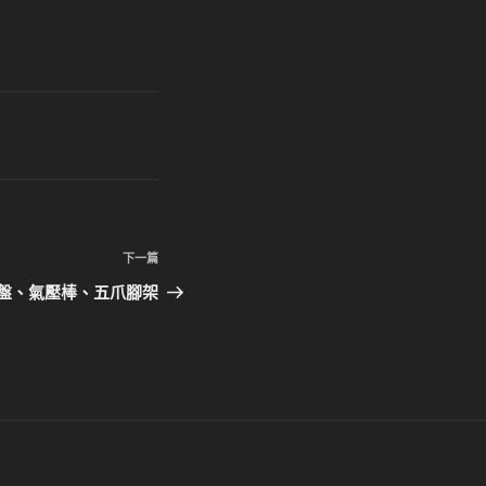
下
下一篇
一
盤、氣壓棒、五爪腳架
篇
文
章