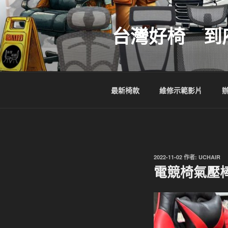
跳
至
台灣好椅 到
主
要
內
容
最新椅款
維修示範影片
發
2022-11-02
作者:
UCHAIR
佈
電競椅氣壓
於