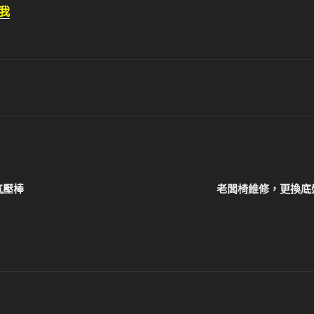
我
氣壓棒
老闆椅維修，更換底