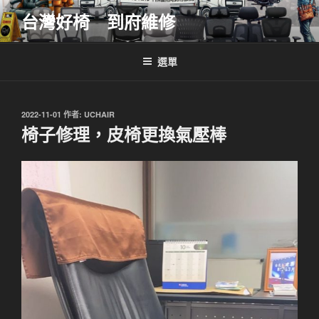
跳
台灣好椅 到府維修
至
主
要
選單
內
容
發
2022-11-01
作者:
UCHAIR
佈
椅子修理，皮椅更換氣壓棒
於