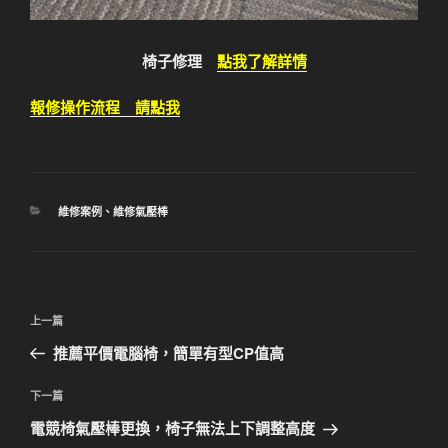
椅子修理
點我了解詳情
報修操作流程 請點我
分
維修案例
、
維修氣壓棒
類
文
上
上一篇
章
一
推薦平價電腦椅，簡單有型CP值高
導
篇
覽
文
下
下一篇
章
一
電競椅氣壓棒更換，椅子無法上下調整高度
篇