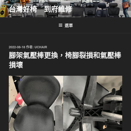
跳
台灣好椅 到府維修
至
主
要
選單
內
容
發
2022-08-18
作者:
UCHAIR
佈
腳架氣壓棒更換，椅腳裂損和氣壓棒
於
損壞