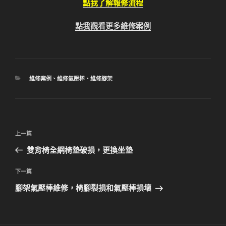
點我了解報修流程
點我觀看更多維修案例
分
維修案例
、
維修氣壓棒
、
維修腳架
類
文
上
上一篇
章
一
雙背椅全網椅墊破損，更換坐墊
導
篇
覽
文
下
下一篇
章
一
腳架氣壓棒維修，椅腳裂損和氣壓棒損壞
篇
文
章