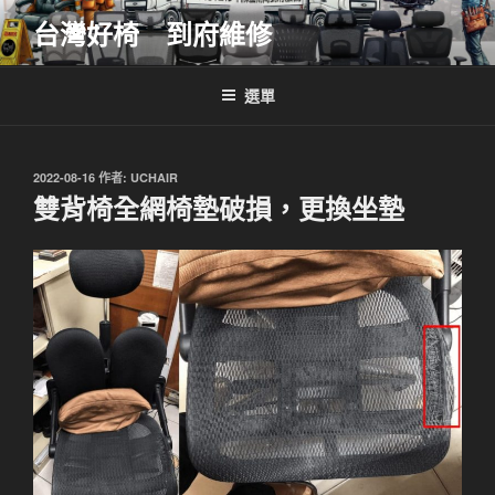
跳
台灣好椅 到府維修
至
主
要
選單
內
容
發
2022-08-16
作者:
UCHAIR
佈
雙背椅全網椅墊破損，更換坐墊
於