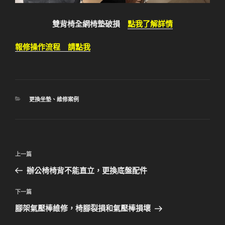
雙背椅全網椅墊破損
點我了解詳情
報修操作流程 請點我
分
更換坐墊
、
維修案例
類
文
上
上一篇
章
一
辦公椅椅背不能直立，更換底盤配件
導
篇
覽
文
下
下一篇
章
一
腳架氣壓棒維修，椅腳裂損和氣壓棒損壞
篇