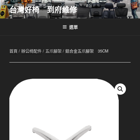
跳
台灣好椅 到府維修
至
主
要
選單
內
容
首頁
/
辦公椅配件
/
五爪腳架
/ 鋁合金五爪腳架 35CM