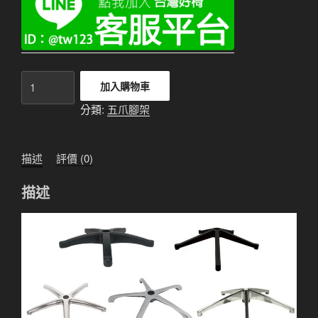
鋁
加入購物車
合
分類:
五爪腳架
金
五
爪
描述
評價 (0)
腳
架
描述
35CM
數
量