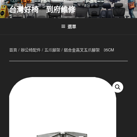
跳
台灣好椅 到府維修
至
主
要
選單
內
容
首頁
/
辦公椅配件
/
五爪腳架
/ 鋁合金高叉五爪腳架 35CM