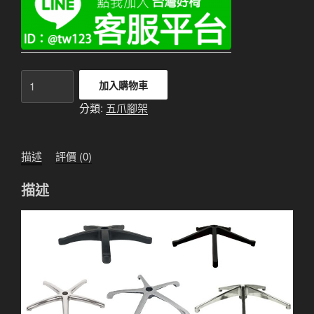
鋁
加入購物車
合
分類:
五爪腳架
金
高
叉
描述
評價 (0)
五
爪
描述
腳
架
35CM
數
量