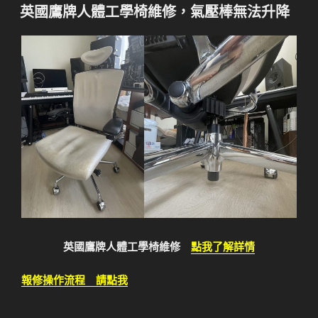
佈
英國鷹牌人體工學椅維修，氣壓棒無法升降
於
英國鷹牌人體工學椅維修
點我了解詳情
報修操作流程 請點我