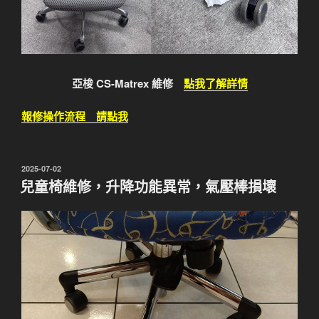
亞梭 CS-Matrex 維修
點我了解詳情
報修操作流程 請點我
發
2025-07-02
佈
兒童椅維修，升降功能異常，氣壓棒損壞
於