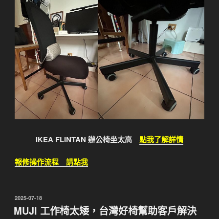
IKEA FLINTAN 辦公椅坐太高
點我了解詳情
報修操作流程 請點我
發
2025-07-18
佈
MUJI 工作椅太矮，台灣好椅幫助客戶解決
於