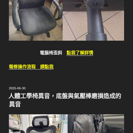
電腦椅歪斜
點我了解詳情
報修操作流程 請點我
發
2025-06-30
佈
人體工學椅異音，底盤與氣壓棒磨損造成的
於
異音