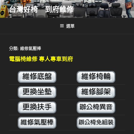
跳
台灣好椅 到府維修
至
主
要
選單
內
容
分類:
維修氣壓棒
電腦椅維修 專人專車到府