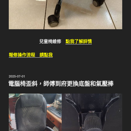
兒童椅維修
點我了解詳情
報修操作流程 請點我
發
2025-07-01
佈
電腦椅歪斜，師傅到府更換底盤和氣壓棒
於