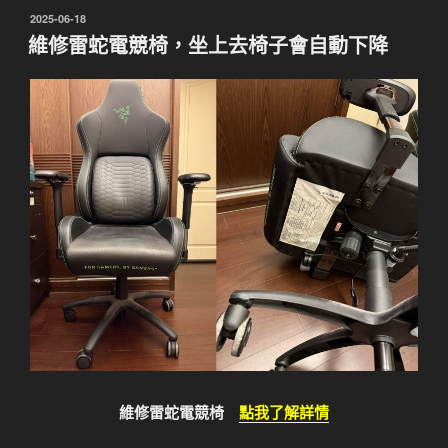
發
2025-06-18
佈
維修雷蛇電競椅，坐上去椅子會自動下降
於
維修雷蛇電競椅
點我了解詳情