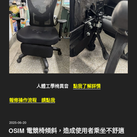
人體工學椅異音
點我了解詳情
報修操作流程 請點我
發
2025-06-20
佈
OSIM 電競椅傾斜，造成使用者乘坐不舒適
於