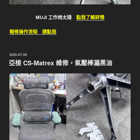
MUJI 工作椅太矮
點我了解詳情
報修操作流程 請點我
發
2025-07-09
佈
亞梭 CS-Matrex 維修，氣壓棒漏黑油
於